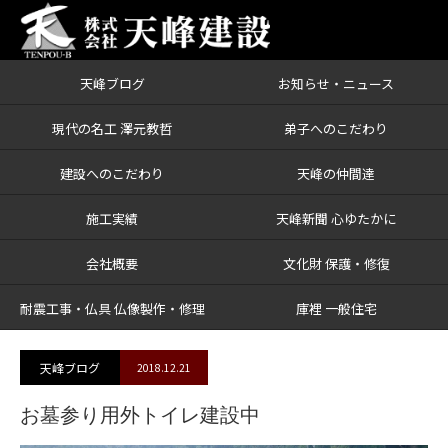
天峰ブログ
お知らせ・ニュース
ブログ
お墓参り用外トイレ建設中
現代の名工 澤元教哲
弟子へのこだわり
建設へのこだわり
天峰の仲間達
施工実績
天峰新聞 心ゆたかに
会社概要
文化財 保護・修復
耐震工事・仏具 仏像製作・修理
庫裡 一般住宅
天峰ブログ
2018.12.21
お墓参り用外トイレ建設中