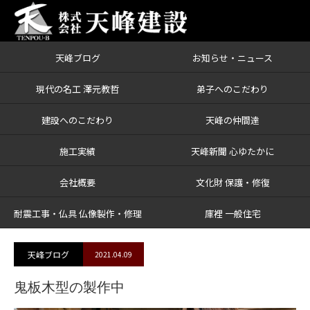
天峰ブログ
お知らせ・ニュース
ブログ
鬼板木型の製作中
現代の名工 澤元教哲
弟子へのこだわり
建設へのこだわり
天峰の仲間達
施工実績
天峰新聞 心ゆたかに
会社概要
文化財 保護・修復
耐震工事・仏具 仏像製作・修理
庫裡 一般住宅
天峰ブログ
2021.04.09
鬼板木型の製作中