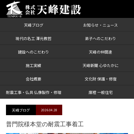
天峰ブログ
お知らせ・ニュース
ブログ
普門院様本堂の耐震工事着工
現代の名工 澤元教哲
弟子へのこだわり
建設へのこだわり
天峰の仲間達
施工実績
天峰新聞 心ゆたかに
会社概要
文化財 保護・修復
耐震工事・仏具 仏像製作・修理
庫裡 一般住宅
天峰ブログ
2026.04.28
普門院様本堂の耐震工事着工