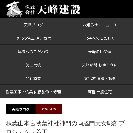
天峰ブログ
お知らせ・ニュース
ブログ
秋葉山本宮秋葉神社神門の両脇間天女彫刻プロジェクト着工
現代の名工 澤元教哲
弟子へのこだわり
建設へのこだわり
天峰の仲間達
施工実績
天峰新聞 心ゆたかに
会社概要
文化財 保護・修復
耐震工事・仏具 仏像製作・修理
庫裡 一般住宅
天峰ブログ
2026.04.29
秋葉山本宮秋葉神社神門の両脇間天女彫刻プ
ロジェクト着工