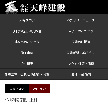
天峰ブログ
お知らせ・ニュース
ブログ
位牌転倒防止柵
現代の名工 澤元教哲
弟子へのこだわり
建設へのこだわり
天峰の仲間達
施工実績
天峰新聞 心ゆたかに
会社概要
文化財 保護・修復
耐震工事・仏具 仏像製作・修理
庫裡 一般住宅
天峰ブログ
2014.03.17
位牌転倒防止柵