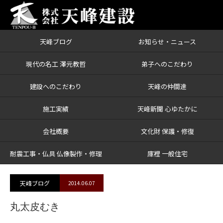
天峰ブログ
お知らせ・ニュース
ブログ
丸太皮むき
現代の名工 澤元教哲
弟子へのこだわり
建設へのこだわり
天峰の仲間達
施工実績
天峰新聞 心ゆたかに
会社概要
文化財 保護・修復
耐震工事・仏具 仏像製作・修理
庫裡 一般住宅
天峰ブログ
2014.06.07
丸太皮むき