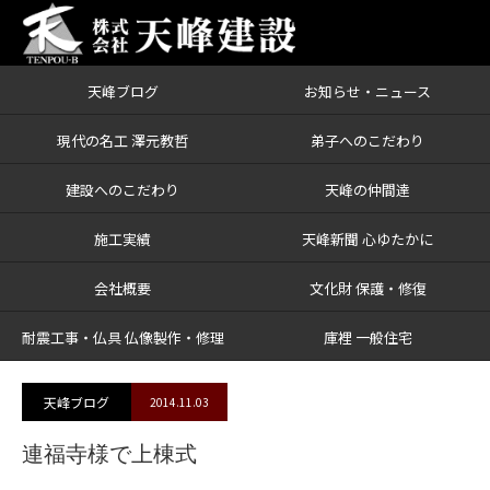
天峰ブログ
お知らせ・ニュース
ブログ
連福寺様で上棟式
現代の名工 澤元教哲
弟子へのこだわり
建設へのこだわり
天峰の仲間達
施工実績
天峰新聞 心ゆたかに
会社概要
文化財 保護・修復
耐震工事・仏具 仏像製作・修理
庫裡 一般住宅
天峰ブログ
2014.11.03
連福寺様で上棟式