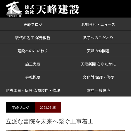
天峰ブログ
お知らせ・ニュース
ブログ
立派な書院を未来へ繋ぐ工事着工
現代の名工 澤元教哲
弟子へのこだわり
建設へのこだわり
天峰の仲間達
施工実績
天峰新聞 心ゆたかに
会社概要
文化財 保護・修復
耐震工事・仏具 仏像製作・修理
庫裡 一般住宅
天峰ブログ
2023.08.25
立派な書院を未来へ繋ぐ工事着工