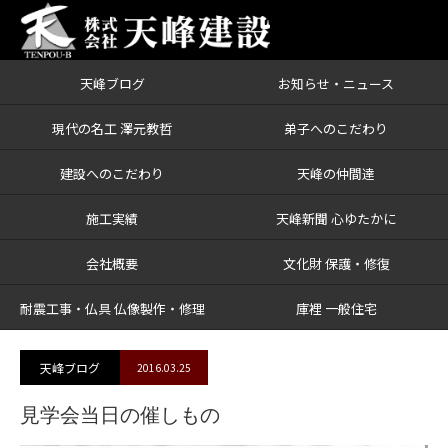
天峰ブログ
お知らせ・ニュース
ブログ
見学会当日の催しもの
現代の名工 澤元教哲
弟子へのこだわり
建設へのこだわり
天峰の仲間達
施工実績
天峰新聞 心ゆたかに
会社概要
文化財 保護・修復
耐震工事・仏具 仏像製作・修理
庫裡 一般住宅
天峰ブログ
2016.03.25
見学会当日の催しもの