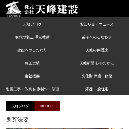
天峰ブログ
お知らせ・ニュース
ブログ
鬼瓦法要
現代の名工 澤元教哲
弟子へのこだわり
建設へのこだわり
天峰の仲間達
施工実績
天峰新聞 心ゆたかに
会社概要
文化財 保護・修復
耐震工事・仏具 仏像製作・修理
庫裡 一般住宅
天峰ブログ
2016.03.31
鬼瓦法要