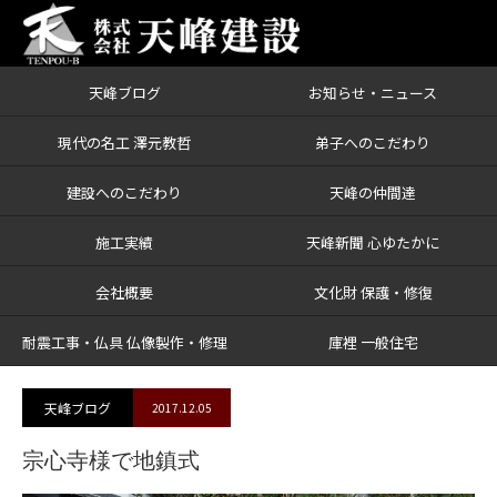
天峰ブログ
お知らせ・ニュース
ブログ
宗心寺様で地鎮式
現代の名工 澤元教哲
弟子へのこだわり
建設へのこだわり
天峰の仲間達
施工実績
天峰新聞 心ゆたかに
会社概要
文化財 保護・修復
耐震工事・仏具 仏像製作・修理
庫裡 一般住宅
天峰ブログ
2017.12.05
宗心寺様で地鎮式