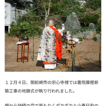
１２月４日、御前崎市の宗心寺様では書院庫裡新
築工事の地鎮式が執り行われました。
朝から快晴の空で風もなくポカポカと小春日和の