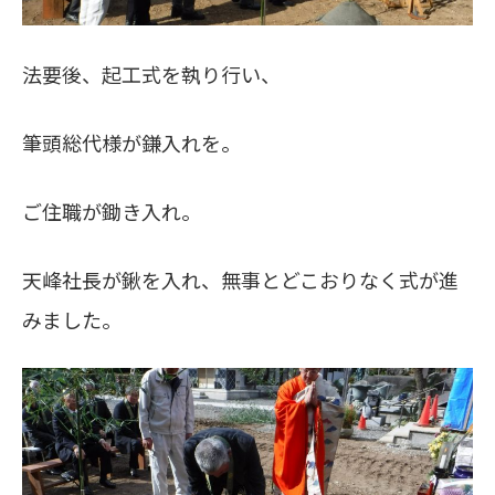
法要後、起工式を執り行い、
筆頭総代様が鎌入れを。
ご住職が鋤き入れ。
天峰社長が鍬を入れ、無事とどこおりなく式が進
みました。