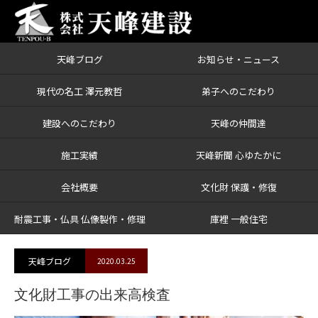
天峰ブログ
お知らせ・ニュース
ブログ
文化財工事の出来高検査
現代の名工 澤元教哲
弟子へのこだわり
建設へのこだわり
天峰の仲間達
施工実績
天峰新聞 心ゆたかに
会社概要
文化財 保護・修復
耐震工事・仏具 仏像製作・修理
庫裡 一般住宅
天峰ブログ
2020.03.25
文化財工事の出来高検査