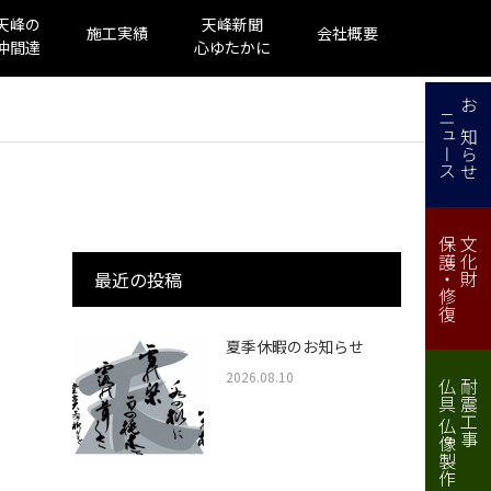
天峰の
天峰新聞
施工実績
会社概要
仲間達
心ゆたかに
ニュース
お知らせ
保護・修復
文化財
最近の投稿
夏季休暇のお知らせ
2026.08.10
仏具 仏像製作・修理
耐震工事