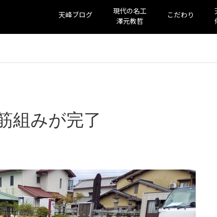
現代の名工
天峰ブログ
こだわり
澤元教哲
筋組みが完了