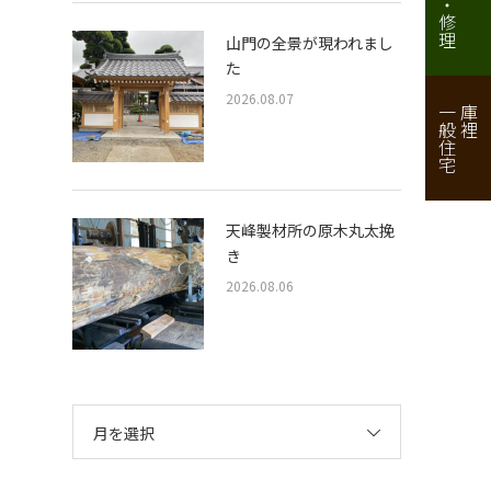
山門の全景が現われまし
た
2026.08.07
一般住宅
庫裡
天峰製材所の原木丸太挽
き
2026.08.06
月を選択