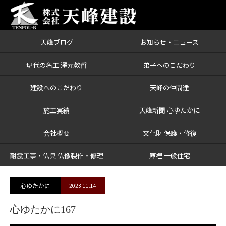
天峰ブログ
お知らせ・ニュース
ブログ
心ゆたかに167
現代の名工 澤元教哲
弟子へのこだわり
建設へのこだわり
天峰の仲間達
施工実績
天峰新聞 心ゆたかに
会社概要
文化財 保護・修復
耐震工事・仏具 仏像製作・修理
庫裡 一般住宅
心ゆたかに
2023.11.14
心ゆたかに167