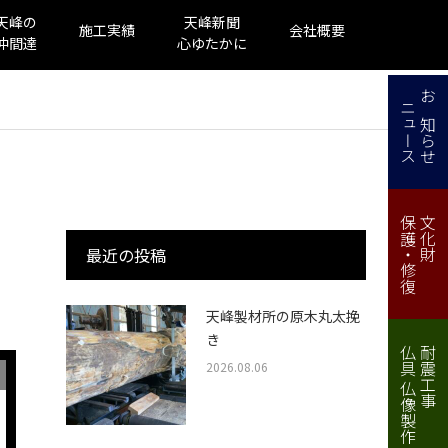
天峰の
天峰新聞
施工実績
会社概要
仲間達
心ゆたかに
ニュース
お知らせ
保護・修復
文化財
最近の投稿
天峰製材所の原木丸太挽
き
仏具 仏像製作・修理
耐震工事
2026.08.06