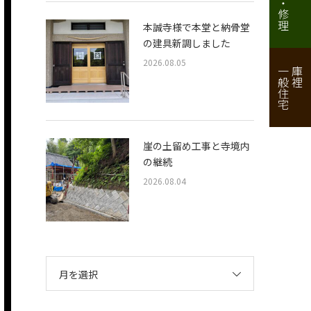
本誠寺様で本堂と納骨堂
の建具新調しました
2026.08.05
一般住宅
庫裡
崖の土留め工事と寺境内
の継続
2026.08.04
月を選択