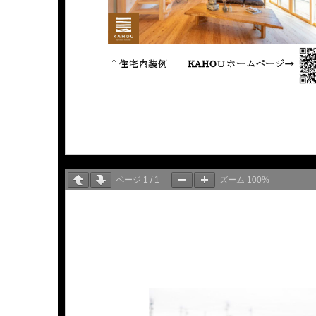
ページ
1
/
1
ズーム
100%