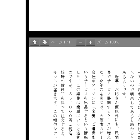
ページ
1
/
1
ズーム
100%