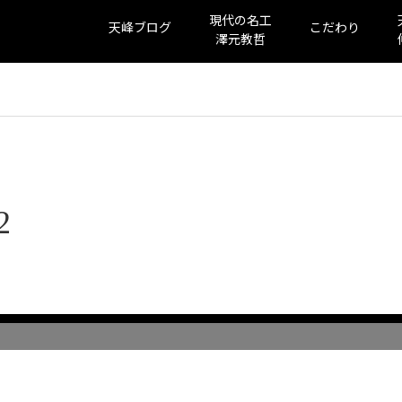
現代の名工
天峰ブログ
こだわり
澤元教哲
2