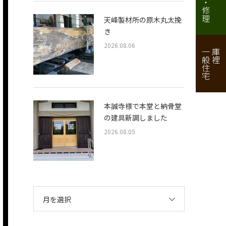
天峰製材所の原木丸太挽
き
2026.08.06
一般住宅
庫裡
本誠寺様で本堂と納骨堂
の建具新調しました
2026.08.05
月を選択