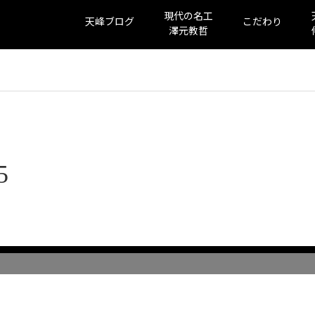
現代の名工
天峰ブログ
こだわり
澤元教哲
5