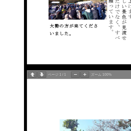
ページ
1
/
1
ズーム
100%