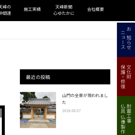
天峰の
天峰新聞
施工実績
会社概要
仲間達
心ゆたかに
ニュース
お知らせ
保護・修復
文化財
最近の投稿
山門の全景が現われまし
た
仏具 仏像製作・修理
耐震工事
2026.08.07