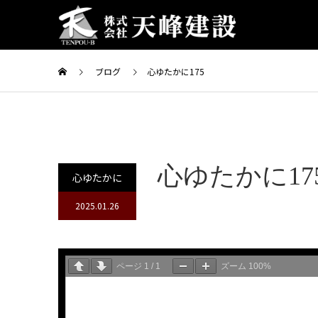
ブログ
心ゆたかに175
心ゆたかに17
心ゆたかに
2025.01.26
ページ
1
/
1
ズーム
100%