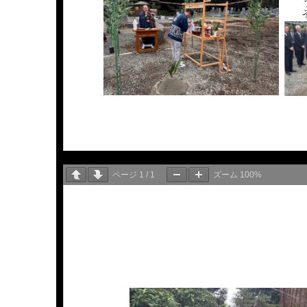
ページ
1
/
1
ズーム
100%