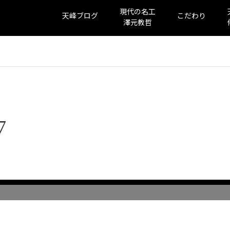
現代の名工
天峰ブログ
こだわり
澤元教哲
7