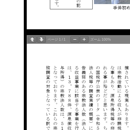
ページ
1
/
1
ズーム
100%