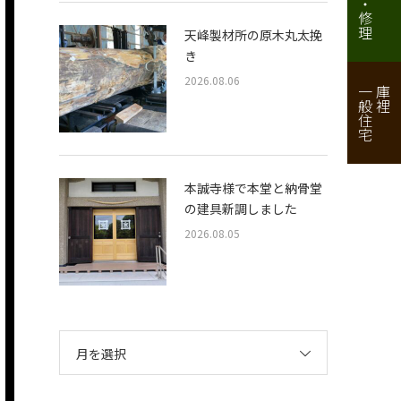
天峰製材所の原木丸太挽
き
2026.08.06
一般住宅
庫裡
本誠寺様で本堂と納骨堂
の建具新調しました
2026.08.05
月を選択