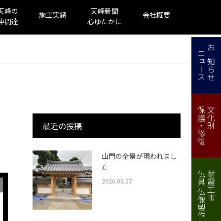
天峰の
天峰新聞
施工実績
会社概要
仲間達
心ゆたかに
ニュース
お知らせ
保護・修復
文化財
最近の投稿
山門の全景が現われまし
た
仏具 仏像製作・修理
耐震工事
2026.08.07