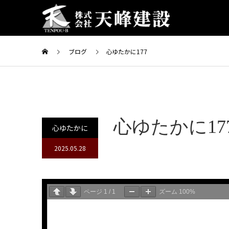
ブログ
心ゆたかに177
心ゆたかに17
心ゆたかに
2025.05.28
ページ
1
/
1
ズーム
100%