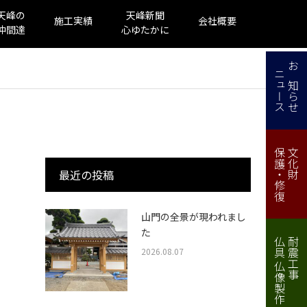
天峰の
天峰新聞
施工実績
会社概要
仲間達
心ゆたかに
ニュース
お知らせ
保護・修復
文化財
最近の投稿
山門の全景が現われまし
た
仏具 仏像製作・修理
耐震工事
2026.08.07