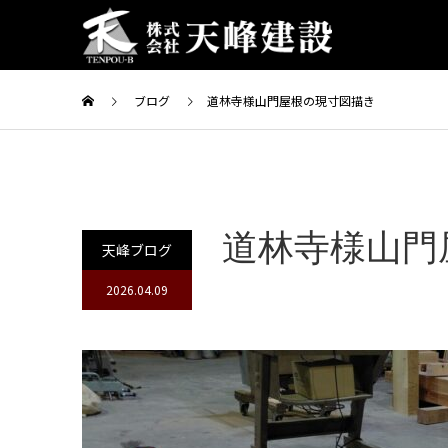
ブログ
道林寺様山門屋根の現寸図描き
道林寺様山門
天峰ブログ
2026.04.09