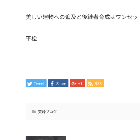
美しい建物への追及と後継者育成はワンセッ
平松
Tweet
Share
+1
RSS
天峰ブログ