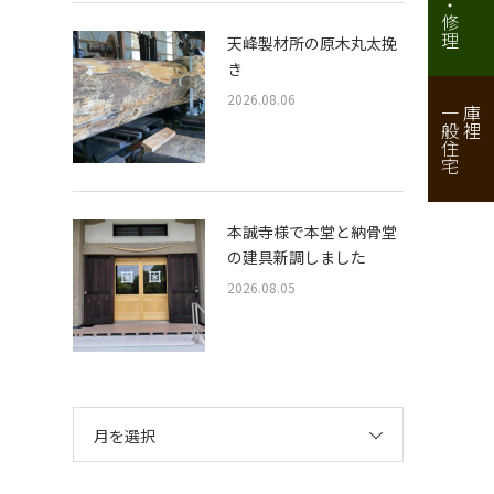
天峰製材所の原木丸太挽
き
2026.08.06
一般住宅
庫裡
本誠寺様で本堂と納骨堂
の建具新調しました
2026.08.05
月を選択