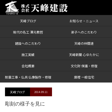
天峰ブログ
お知らせ・ニュース
ブログ
彫刻の様子を見に
現代の名工 澤元教哲
弟子へのこだわり
建設へのこだわり
天峰の仲間達
施工実績
天峰新聞 心ゆたかに
会社概要
文化財 保護・修復
耐震工事・仏具 仏像製作・修理
庫裡 一般住宅
天峰ブログ
2014.09.11
彫刻の様子を見に