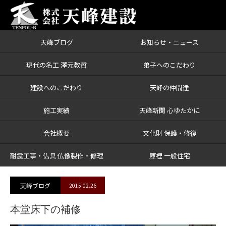
天峰ブログ
お知らせ・ニュース
ブログ
本堂床下の補修
現代の名工 澤元教哲
弟子へのこだわり
建設へのこだわり
天峰の仲間達
施工実績
天峰新聞 心ゆたかに
会社概要
文化財 保護・修復
耐震工事・仏具 仏像製作・修理
庫裡 一般住宅
天峰ブログ
2015.02.26
本堂床下の補修