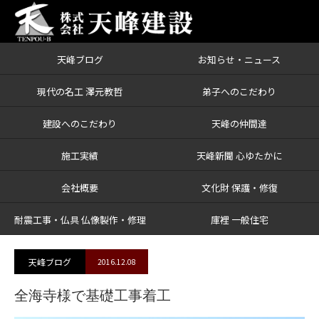
天峰ブログ
お知らせ・ニュース
ブログ
全海寺様で基礎工事着工
現代の名工 澤元教哲
弟子へのこだわり
建設へのこだわり
天峰の仲間達
施工実績
天峰新聞 心ゆたかに
会社概要
文化財 保護・修復
耐震工事・仏具 仏像製作・修理
庫裡 一般住宅
天峰ブログ
2016.12.08
全海寺様で基礎工事着工