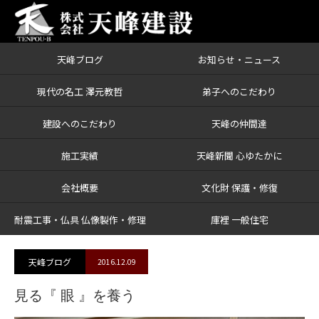
天峰ブログ
お知らせ・ニュース
ブログ
見る『 眼 』を養う
現代の名工 澤元教哲
弟子へのこだわり
建設へのこだわり
天峰の仲間達
施工実績
天峰新聞 心ゆたかに
会社概要
文化財 保護・修復
耐震工事・仏具 仏像製作・修理
庫裡 一般住宅
天峰ブログ
2016.12.09
見る『 眼 』を養う